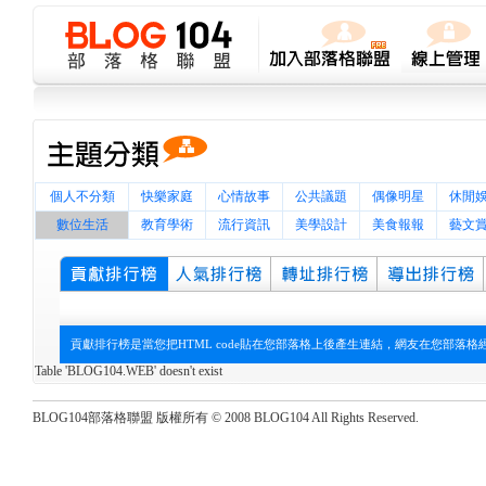
個人不分類
快樂家庭
心情故事
公共議題
偶像明星
休閒
數位生活
教育學術
流行資訊
美學設計
美食報報
藝文
貢獻排行榜是當您把HTML code貼在您部落格上後產生連結，網友在您部落
Table 'BLOG104.WEB' doesn't exist
BLOG104部落格聯盟 版權所有 © 2008 BLOG104 All Rights Reserved.