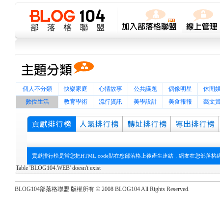
個人不分類
快樂家庭
心情故事
公共議題
偶像明星
休閒
數位生活
教育學術
流行資訊
美學設計
美食報報
藝文
貢獻排行榜是當您把HTML code貼在您部落格上後產生連結，網友在您部落
Table 'BLOG104.WEB' doesn't exist
BLOG104部落格聯盟 版權所有 © 2008 BLOG104 All Rights Reserved.