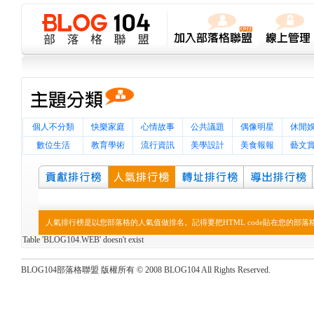
個人不分類
快樂家庭
心情故事
公共議題
偶像明星
休閒
數位生活
教育學術
流行資訊
美學設計
美食報報
藝文
人氣排行榜是以您部落格的人氣值做排名。記得要把HTML code貼在您的部
Table 'BLOG104.WEB' doesn't exist
BLOG104部落格聯盟 版權所有 © 2008 BLOG104 All Rights Reserved.