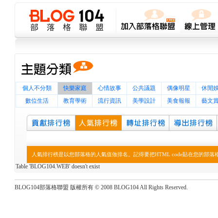
個人不分類
快樂家庭
心情故事
公共議題
偶像明星
休閒
數位生活
教育學術
流行資訊
美學設計
美食報報
藝文
人氣排行榜是以您部落格的人氣值做排名。記得要把HTML code貼在您的部
Table 'BLOG104.WEB' doesn't exist
BLOG104部落格聯盟 版權所有 © 2008 BLOG104 All Rights Reserved.