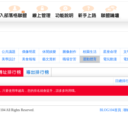
公共議題
偶像明星
休閒娛樂
圖像創作
校園生活
星座命理
文
美學設計
美食報報
藝文賞析
職場甘苦
運動體育
電玩動漫
電
日總排
，只要使用率越高，您的排名就會提升，請多多利用哦。
l Rights Reserved.
BLOG104首頁
|
聯