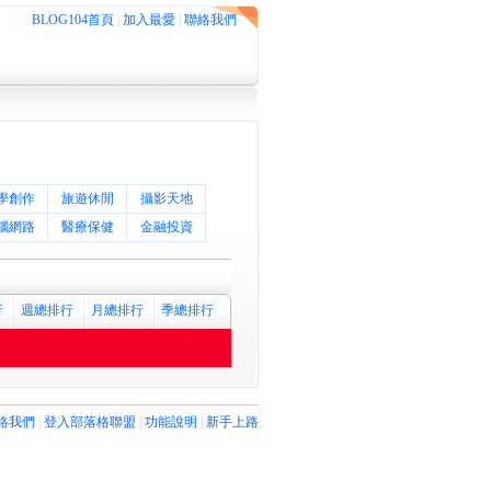
BLOG104首頁
|
加入最愛
|
聯絡我們
學創作
旅遊休閒
攝影天地
腦網路
醫療保健
金融投資
行
週總排行
月總排行
季總排行
絡我們
|
登入部落格聯盟
|
功能說明
|
新手上路