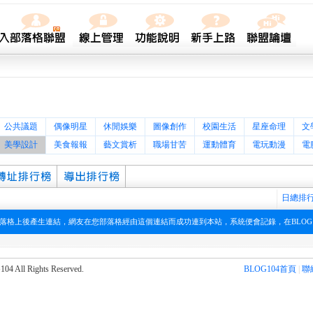
公共議題
偶像明星
休閒娛樂
圖像創作
校園生活
星座命理
文
美學設計
美食報報
藝文賞析
職場甘苦
運動體育
電玩動漫
電
日總排
在您部落格上後產生連結，網友在您部落格經由這個連結而成功連到本站，系統便會記錄，在BLOG
l Rights Reserved.
BLOG104首頁
|
聯