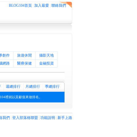
BLOG104首頁
|
加入最愛
|
聯絡我們
學創作
旅遊休閒
攝影天地
腦網路
醫療保健
金融投資
行
週總排行
月總排行
季總排行
104裡就以貢獻值來做排名。
絡我們
|
登入部落格聯盟
|
功能說明
|
新手上路