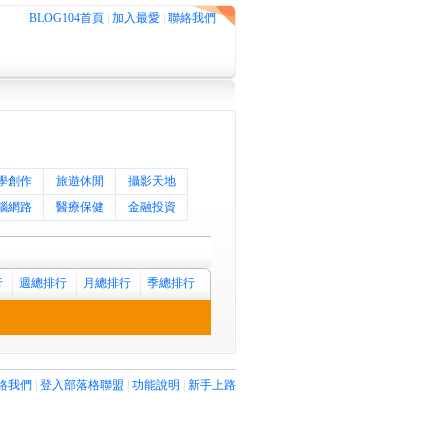
BLOG104首頁
|
加入最愛
|
聯絡我們
學創作
旅遊休閒
攝影天地
腦網路
醫療保健
金融投資
行
週總排行
月總排行
季總排行
絡我們
|
登入部落格聯盟
|
功能說明
|
新手上路