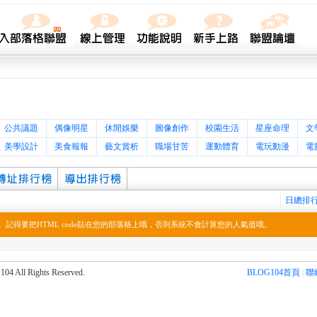
公共議題
偶像明星
休閒娛樂
圖像創作
校園生活
星座命理
文
美學設計
美食報報
藝文賞析
職場甘苦
運動體育
電玩動漫
電
日總排
記得要把HTML code貼在您的部落格上哦，否則系統不會計算您的人氣值哦。
l Rights Reserved.
BLOG104首頁
|
聯