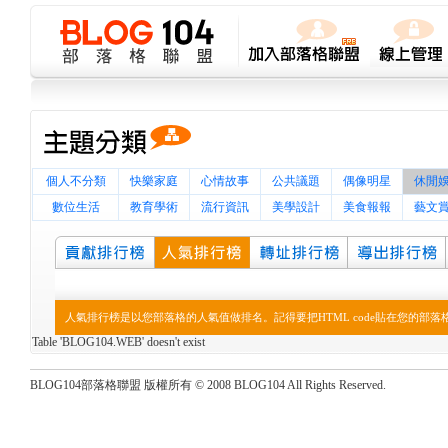
個人不分類
快樂家庭
心情故事
公共議題
偶像明星
休閒
數位生活
教育學術
流行資訊
美學設計
美食報報
藝文
人氣排行榜是以您部落格的人氣值做排名。記得要把HTML code貼在您的部
Table 'BLOG104.WEB' doesn't exist
BLOG104部落格聯盟 版權所有 © 2008 BLOG104 All Rights Reserved.