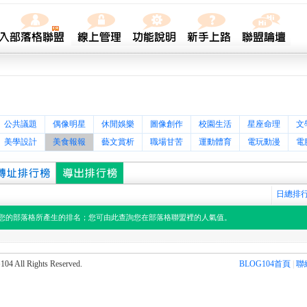
公共議題
偶像明星
休閒娛樂
圖像創作
校園生活
星座命理
文
美學設計
美食報報
藝文賞析
職場甘苦
運動體育
電玩動漫
電
日總排
您的部落格所產生的排名；您可由此查詢您在部落格聯盟裡的人氣值。
l Rights Reserved.
BLOG104首頁
|
聯