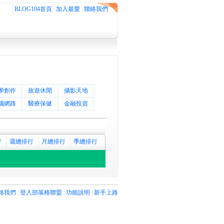
BLOG104首頁
|
加入最愛
|
聯絡我們
學創作
旅遊休閒
攝影天地
腦網路
醫療保健
金融投資
行
週總排行
月總排行
季總排行
絡我們
|
登入部落格聯盟
|
功能說明
|
新手上路