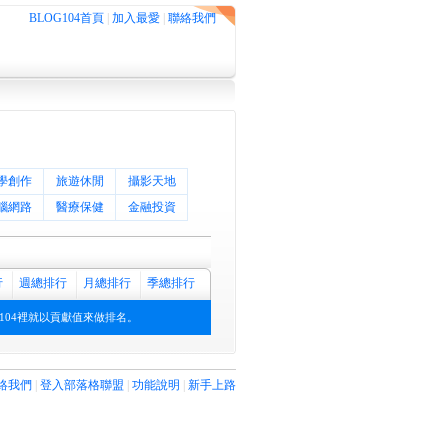
BLOG104首頁
|
加入最愛
|
聯絡我們
學創作
旅遊休閒
攝影天地
腦網路
醫療保健
金融投資
行
週總排行
月總排行
季總排行
104裡就以貢獻值來做排名。
絡我們
|
登入部落格聯盟
|
功能說明
|
新手上路