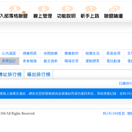
公共議題
偶像明星
休閒娛樂
圖像創作
校園生活
星座命理
文
美學設計
美食報報
藝文賞析
職場甘苦
運動體育
電玩動漫
電
日總排
在您部落格上後產生連結，網友在您部落格經由這個連結而成功連到本站，系統便會記錄，在BLOG
l Rights Reserved.
BLOG104首頁
|
聯