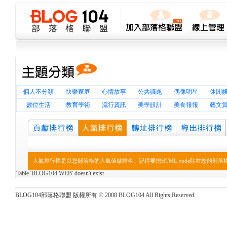
個人不分類
快樂家庭
心情故事
公共議題
偶像明星
休閒
數位生活
教育學術
流行資訊
美學設計
美食報報
藝文
人氣排行榜是以您部落格的人氣值做排名。記得要把HTML code貼在您的部
Table 'BLOG104.WEB' doesn't exist
BLOG104部落格聯盟 版權所有 © 2008 BLOG104 All Rights Reserved.