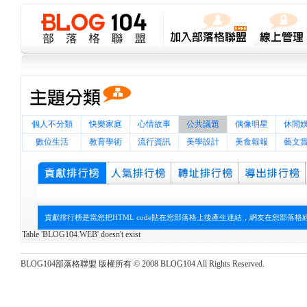
個人不分類
快樂家庭
心情故事
公共議題
偶像明星
休閒
數位生活
教育學術
流行資訊
美學設計
美食報報
藝文
貢獻排行榜是當您把HTML code貼在您部落格上後產生連結，網友在您部落
Table 'BLOG104.WEB' doesn't exist
BLOG104部落格聯盟 版權所有 © 2008 BLOG104 All Rights Reserved.