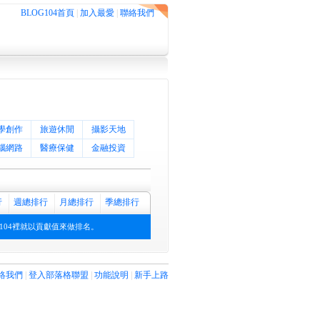
BLOG104首頁
|
加入最愛
|
聯絡我們
學創作
旅遊休閒
攝影天地
腦網路
醫療保健
金融投資
行
週總排行
月總排行
季總排行
104裡就以貢獻值來做排名。
絡我們
|
登入部落格聯盟
|
功能說明
|
新手上路