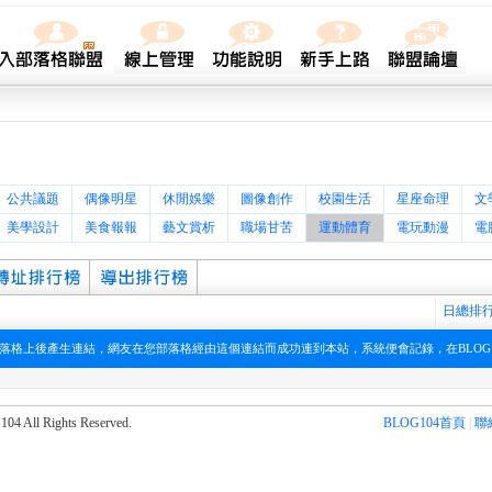
公共議題
偶像明星
休閒娛樂
圖像創作
校園生活
星座命理
文
美學設計
美食報報
藝文賞析
職場甘苦
運動體育
電玩動漫
電
日總排
在您部落格上後產生連結，網友在您部落格經由這個連結而成功連到本站，系統便會記錄，在BLOG
l Rights Reserved.
BLOG104首頁
|
聯