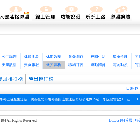
公共議題
偶像明星
休閒娛樂
圖像創作
校園生活
星座命理
文
美學設計
美食報報
藝文賞析
職場甘苦
運動體育
電玩動漫
電
日總排
在您部落格上後產生連結，網友在您部落格經由這個連結而成功連到本站，系統便會記錄，在BLOG
l Rights Reserved.
BLOG104首頁
|
聯