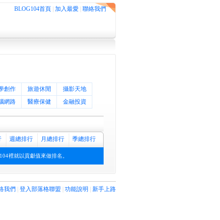
BLOG104首頁
|
加入最愛
|
聯絡我們
學創作
旅遊休閒
攝影天地
腦網路
醫療保健
金融投資
行
週總排行
月總排行
季總排行
104裡就以貢獻值來做排名。
絡我們
|
登入部落格聯盟
|
功能說明
|
新手上路