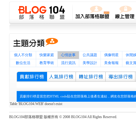
個人不分類
快樂家庭
心情故事
公共議題
偶像明星
休閒
數位生活
教育學術
流行資訊
美學設計
美食報報
藝文
貢獻排行榜是當您把HTML code貼在您部落格上後產生連結，網友在您部落
Table 'BLOG104.WEB' doesn't exist
BLOG104部落格聯盟 版權所有 © 2008 BLOG104 All Rights Reserved.