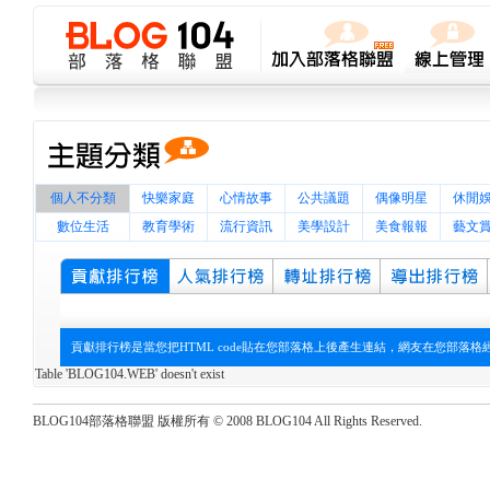
個人不分類
快樂家庭
心情故事
公共議題
偶像明星
休閒
數位生活
教育學術
流行資訊
美學設計
美食報報
藝文
貢獻排行榜是當您把HTML code貼在您部落格上後產生連結，網友在您部落
Table 'BLOG104.WEB' doesn't exist
BLOG104部落格聯盟 版權所有 © 2008 BLOG104 All Rights Reserved.